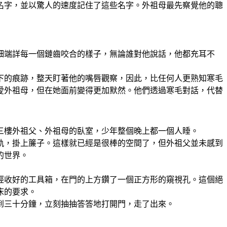
名字，並以驚人的速度記住了這些名字。外祖母最先察覺他的聰
細端詳每一個鏈齒咬合的樣子，無論誰對他說話，他都充耳不
下的痕跡，整天盯著他的嘴唇觀察，因此，比任何人更熟知寒毛
愛外祖母，但在她面前變得更加默然。他們透過寒毛對話，代替
三樓外祖父、外祖母的臥室，少年整個晚上都一個人睡。
軌，掛上簾子。這樣就已經是很棒的空間了，但外祖父並未感到
的世界。
經收好的工具箱，在門的上方鑽了一個正方形的窺視孔。這個絕
床的要求。
到三十分鐘，立刻抽抽答答地打開門，走了出來。