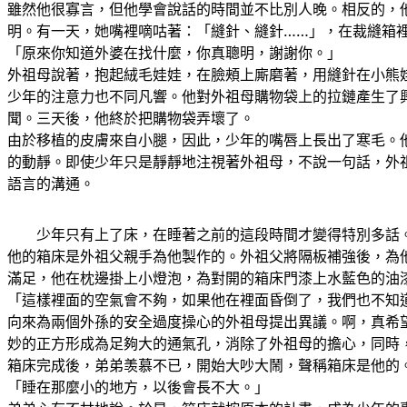
雖然他很寡言，但他學會說話的時間並不比別人晚。相反的，
明。有一天，她嘴裡嘀咕著：「縫針、縫針……」，在裁縫箱
「原來你知道外婆在找什麼，你真聰明，謝謝你。」
外祖母說著，抱起絨毛娃娃，在臉頰上廝磨著，用縫針在小熊
少年的注意力也不同凡響。他對外祖母購物袋上的拉鏈產生了
聞。三天後，他終於把購物袋弄壞了。
由於移植的皮膚來自小腿，因此，少年的嘴唇上長出了寒毛。
的動靜。即使少年只是靜靜地注視著外祖母，不說一句話，外
語言的溝通。
少年只有上了床，在睡著之前的這段時間才變得特別多話
他的箱床是外祖父親手為他製作的。外祖父將隔板補強後，為
滿足，他在枕邊掛上小燈泡，為對開的箱床門漆上水藍色的油
「這樣裡面的空氣會不夠，如果他在裡面昏倒了，我們也不知
向來為兩個外孫的安全過度操心的外祖母提出異議。啊，真希
妙的正方形成為足夠大的通氣孔，消除了外祖母的擔心，同時
箱床完成後，弟弟羡慕不已，開始大吵大鬧，聲稱箱床是他的
「睡在那麼小的地方，以後會長不大。」