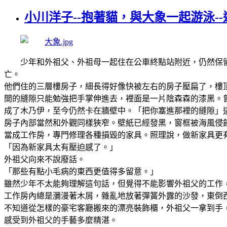
小川洋子--抱著貓，與大象一起游泳--
少年和外祖父、外祖母一起住在公車終點站附近，仍然保
亡。
他們住的三層樓房子，細長得好像快被左右的房子壓扁了，樓
間的縫隙只能勉強把手掌伸進去，裡面是一片陰森森的漆黑。
成了木乃伊，至今仍然卡在牆壁中。「把你塞進那裡的縫隙」
房子內部當然和外觀同樣狹窄。壁紙已經發黑，窗框被海風侵
當成工作房，專門修理各種損毀的家具。照理說，做新家具更
「因為新家具太有壓迫感了。」
外祖父向來不說廢話。
「那些有點小毛病的東西更值得多留意。」
雖然少年不太能夠理解這句話，但覺得不能影響外祖父的工作
工作房內總是瀰漫著木屑，雜亂地放著彈簧外露的沙發，東倒
不知道從怎樣的豪宅客廳搬來的漂亮裝飾櫃，外祖父一拿到手
感受到外祖父的手藝多麼精湛。