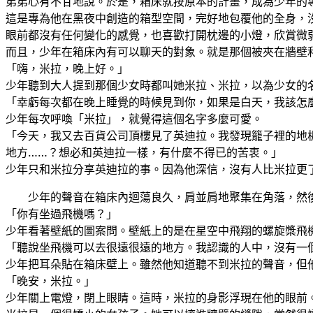
弟弟心有不甘地說。於是，箱床就按原本的計畫，成為少年的
這是專為他在黑夜中創造的箱型空間，完好地包覆他的全身，
眼前都沒有任何變化的感覺，也喜歡打開枕邊的小燈，欣賞微
而且，少年在箱床內有可以聊天的對象。就是那個被夾在牆壁
「嗨，米拉，晚上好。」
少年聽到大人提到那個少女時都叫她米拉、米拉，以為少女的
「幸虧每次都在晚上睡覺的時候見到你，如果是白天，我該怎
少年每次呼喚「米拉」，就覺得這個名字多麼可愛。
「今天，我又去百貨公司頂樓見了英迪拉。我發現籠子裡的地
地方……？想必和英迪拉一樣，有什麼不得已的苦衷。」
少年只和米拉分享英迪拉的事。因為他深信，沒有人比米拉更
少年的聲音在箱床內迴蕩良久，肩並肩地聚集在角落，然
「你有坐過飛機嗎？」
少年看著壁紙的圖案問。壁紙上的是在星空中飛翔的螺旋槳飛
「聽說坐飛機可以去很遠很遠的地方。我認識的人中，沒有一
少年把耳朵貼在箱床壁上。雖然他知道聽不到米拉的聲音，但
「晚安，米拉。」
少年關上電燈，閉上眼睛。這時，米拉的身影浮現在他的眼前