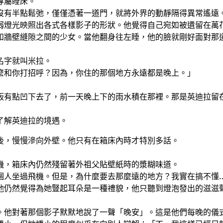
專屬睡床。
沒有半點鬆弛，僅僅憑著一道門，就將外界的動靜隔得異常遙遠
弱燈光映照出各式各樣影子的形狀。他覺得自己宛如被遺留在萬
和牆壁縫隙之間的少女。當他翻身往左睡，他的臉就剛好面對那
名字就叫米拉。
麼和你打招呼？因為，你住的那個地方永遠都是晚上。」
板有點凹下去了，前一天晚上下的雨水積在那裡。那是英迪拉留
了解英迪拉的境遇。
後，慢慢滲向外壁。他只有在箱床內時才特別多話。
機，箱床內仍然殘留著外祖父貼壁紙時的漿糊味道。
個人坐過飛機。但是，為什麼要去那麼遠的地方？我實在搞不懂
他仍然覺得為她豎起耳朵是一種禮貌，他只聽到燈泡發出的滋滋
。他對著那個影子默默地說了一聲「晚安」。這是他們每晚的儀