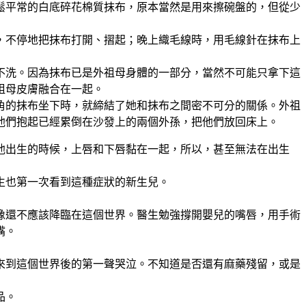
鬆平常的白底碎花棉質抹布，原本當然是用來擦碗盤的，但從少
，不停地把抹布打開、摺起；晚上織毛線時，用毛線針在抹布上
不洗。因為抹布已是外祖母身體的一部分，當然不可能只拿下這
祖母皮膚融合在一起。
角的抹布坐下時，就締結了她和抹布之間密不可分的關係。外祖
他們抱起已經累倒在沙發上的兩個外孫，把他們放回床上。
他出生的時候，上唇和下唇黏在一起，所以，甚至無法在出生
生也第一次看到這種症狀的新生兒。
像還不應該降臨在這個世界。醫生勉強撐開嬰兒的嘴唇，用手術
嘴。
來到這個世界後的第一聲哭泣。不知道是否還有麻藥殘留，或是
品。