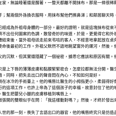
在家，無論睡著還是醒著，一整天都離不開抹布。那是一條很稀
汗；幫兩個外孫換衣服時，用抹布幫他們擦鼻涕；和鄰居聊天時
已經成為外祖母身體的一部分。最好的證明，就是這塊抹布從來
辨不出任何圖案的色調，散發奇妙的味道，於是，更覺得它和外
禮結束後，當外祖母送走前來弔唁的客人，不經意地拿起放在桌
使命後最初的工作。外祖父默然不語地眺望窗外的運河，然後，
父的沉默，但其實還隱藏了一個祕密，據悉它應該和原因有關。
只是上下唇的薄薄皮膚和黏膜緊緊密合，怎麼拉都無法分開。醫
暗，同時，把失去出口的聲音悶在內心，不知如何是好。
躺在冰冷的手術臺上。他的嘴唇比醫生的小拇指更小，柔弱得好
行的這項工作。也許上帝為了這個孩子的幸福，故意封住了他的
。醫生把嬰兒小腿的皮膚移植到嘴唇上。
微張開的雙眼似乎在問：「我這樣動對嗎？」然後，才終於發出
人世的那一刻，喪失了言語出口的器官，他的嘴唇終究只是仿造