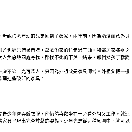
，母親帶著年幼的兄弟回到了娘家，兩年前，因為腦溢血意外身
郵差也經常錯過門牌，拿著他家的信走過了頭。和鄰居家牆壁之
大人焦急地四處尋找，都找不她的下落，結果，那個女孩子就變
一塵不染，光可鑑人，只因為外祖父是家具師傅。外祖父把一樓
修理這些破舊的家具。
警告少年會弄髒衣服，他仍然喜歡坐在一旁看外祖父工作。就連
讓家具呈現出完全放鬆的姿態。少年光是從這種氛圍中，就可以