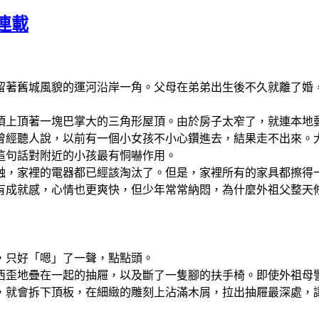
連載
留著舊城風貌的運河沿岸一角。父母在弟弟出生後不久就離了婚
頂上頂著一塊巴掌大的三角形屋頂。由於房子太窄了，就連本地
曾經聽人說，以前有一個小女孩不小心鑽進去，結果走不出來。
這句話對附近的小孩最有恫嚇作用。
蝕，家裡的電器都已經該淘汰了。但是，家裡所有的家具都擦得
有成就感，心情也更爽快，但少年常常納悶，為什麼外祖父整天
，只好「嗯」了一聲，點點頭。
西歪地疊在一起的抽屜，以及斷了一隻腳的扶手椅。即使外祖母
，就會拆下頂板，在細緻的雕刻上沾滿木屑，拉出抽屜最深處，