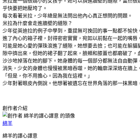
米拉是一個很嬌小的女孩子。她可以擠進牆壁的縫隙，當然很
乎快要把她壓垮了。
每次看著米拉，少年總是無法問出他內心真正想問的問題。
米拉為什麼會走進牆壁的縫隙？
少年從英迪拉的例子中學到，重提無可挽回的事一點都不愉快
進了內心的箱子裡，封得密密實實，宛如以前黏在一起的嘴唇
可能是她心愛的彈珠滾進了縫隙，她想要去撿；也可能在躲貓
隙中擠出來，但她的裙子翻了起來，臉頰和膝蓋也都磨破了，
沙沙地掉落在她的腳下。她身體的每一個部分都無法自由動彈
消失，少女的身體也慢慢被黑暗吞噬，她的輪廓深深烙在牆上
「但是，你不用擔心。因為我在這裡。」
少年對著眼皮內側說。他想著被遺忘在世界角落的那一抹黑暗
創作者介紹
綿羊
綿羊的譯心譯意