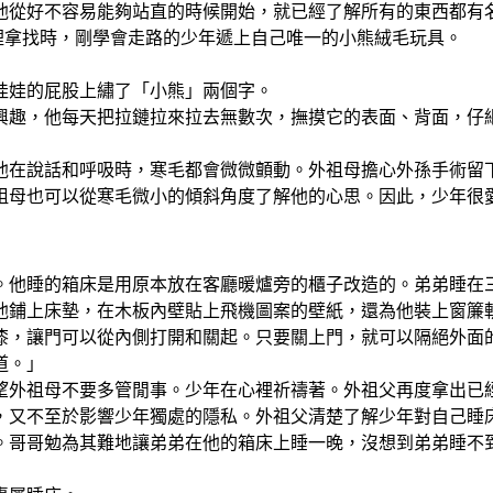
他從好不容易能夠站直的時候開始，就已經了解所有的東西都有
裡拿找時，剛學會走路的少年遞上自己唯一的小熊絨毛玩具。
娃娃的屁股上繡了「小熊」兩個字。
興趣，他每天把拉鏈拉來拉去無數次，撫摸它的表面、背面，仔
他在說話和呼吸時，寒毛都會微微顫動。外祖母擔心外孫手術留
祖母也可以從寒毛微小的傾斜角度了解他的心思。因此，少年很
。他睡的箱床是用原本放在客廳暖爐旁的櫃子改造的。弟弟睡在
他鋪上床墊，在木板內壁貼上飛機圖案的壁紙，還為他裝上窗簾
漆，讓門可以從內側打開和關起。只要關上門，就可以隔絕外面
道。」
望外祖母不要多管閒事。少年在心裡祈禱著。外祖父再度拿出已
，又不至於影響少年獨處的隱私。外祖父清楚了解少年對自己睡
。哥哥勉為其難地讓弟弟在他的箱床上睡一晚，沒想到弟弟睡不