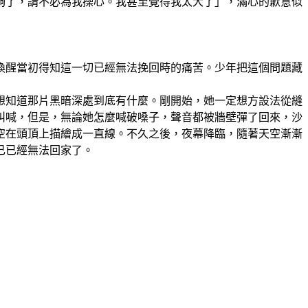
夠了，請不必為我操心。我甚至覺得我太大了」，滿心的歉意似
喚醒當初得知這一切已經無法挽回時的痛苦。少年把這個問題藏
想知道那片黑暗深處到底有什麼。剛開始，她一定想方設法從縫
叫喊，但是，無論她怎麼喊破嗓子，聲音都被牆壁彈了回來，沙
空在頭頂上描繪成一直線。不久之後，夜幕降臨，隨著天空漸漸
己已經無法回家了。