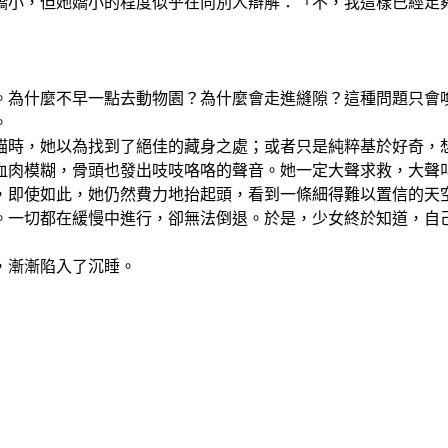
嬌小，但她嬌小的程度似乎在向別人辯解：「不，我這樣已經足
。為什麼不早一點去動物園？為什麼會走進縫隙？這種問題只會
。
貓時，她以為找到了絕佳的藏身之處；或者只是純粹基於好奇，
血肉模糊，骨頭也發出吱吱咯咯的聲音。她一定大聲求救，大聲
，即使如此，她仍然費力地抬起頭，看到一條細得難以置信的天
。一切都在緩慢中進行，卻無法倒退。於是，少女終於知道，自
，漸漸陷入了沉睡。