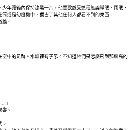
。少年讓箱內保持漆黑一片，他喜歡感受這種無論睜眼、閉眼，
花筒或是幻燈機中，獨占了其他任何人都看不到的東西。
道牆。
在空中的足跡。水塘裡有孑孓。不知道牠們是怎麼飛到那麼高的
……」
聲響。
式。