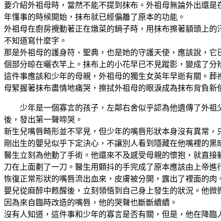
要介紹外祖母時，當然不能不提到抹布。外祖母無論外出還是
年懂事的時候開始，抹布就已經偏離了原本的功能。
外祖母在廚房攪動著正在燉菜的鍋子時，用抹布擦著額頭上的
不知道寫什麼字。
那是外祖母的護身符、聖典，也是她的守護天使，應該說，它
個部分晾在曬衣竿上。抹布上的小花早已不見蹤影，變成了分
這件事應該和少年的母親，外祖母的獨生女英年早逝有關。葬
母緊握著抹布盡情地痛哭，擦拭外祖母的眼淚成為抹布背負新
少年是一個寡言的孩子，左鄰右舍似乎認為他遺傳了外祖
後，發出第一聲啼哭。
新生兒嘴唇畸形並不罕見，但少年的嘴唇形狀本身沒有異常，
剛出生的嬰兒似乎下定決心，不讓別人看到隱藏在他嘴裡的黑
醫生立刻為他動了手術。他還來不及感受母親的懷抱，就直接
刀在上面劃了一刀。醫生用顫抖的手完成了原本應該由上帝進
恢復正常形狀的嘴唇流出血來，皮膚被分開，露出了裡面的肉
嬰兒從麻醉中甦醒後，立刻領悟到自己身上發生的狀況。他微
因為來自臨時改造的嘴唇，他的哭聲也斷斷續續。
沒有人知道，這件事和少年的寡言是否有關，但是，他在降臨