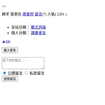
綿羊 發表在
痞客邦
留言
(7)
人氣(
2201
)
全站分類：
藝文評論
個人分類：
譯書會友
▲top
載入更多
公開留言
私密留言
發佈留言