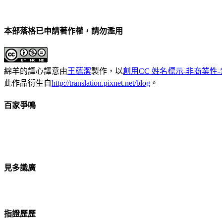
本部落格已申請著作權，請勿濫用
綿羊的譯心譯意
由
王蘊潔
製作，以
創用CC 姓名標示-非商業性-
此作品衍生自
http://translation.pixnet.net/blog
。
百家爭鳴
見多識廣
指證歷歷