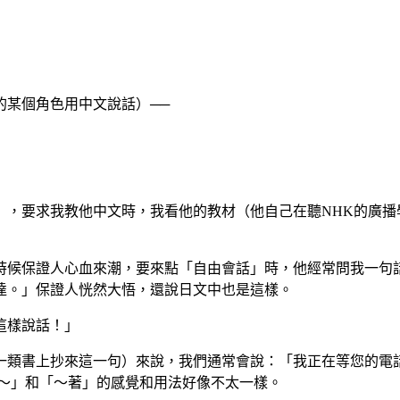
的某個角色用中文說話）──
），要求我教他中文時，我看他的教材（他自己在聽
NHK
的廣播
時候保證人心血來潮，要來點「自由會話」時，他經常問我一句
達。」保證人恍然大悟，還說日文中也是這樣。
這樣說話！」
一類書上抄來這一句）來說，我們通常會說：「我正在等您的電
～」和「～著」的感覺和用法好像不太一樣。