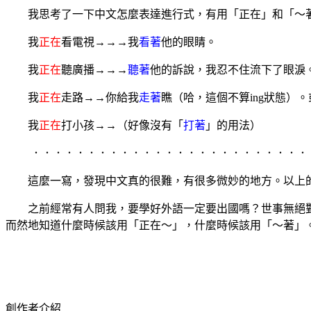
我思考了一下中文怎麼表達進行式，有用「正在」和「～
我
正在
看電視→→→我
看著
他的眼睛。
我
正在
聽廣播→→→
聽著
他的訴說，我忍不住流下了眼淚
我
正在
走路→→你給我
走著
瞧（哈，這個不算
ing
狀態）。
我
正在
打小孩→→（好像沒有「
打著
」的用法）
．．．．．．．．．．．．．．．．．．．．．．．．．
這麼一寫，發現中文真的很難，有很多微妙的地方。以上
之前經常有人問我，要學好外語一定要出國嗎？世事無絕
而然地知道什麼時候該用「正在～」，什麼時候該用「～著」
創作者介紹