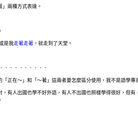
著」兩種方式表達。
。
或是我
走著走著
，就走到了天堂。
．．．．．．．．．．
的「正在～」和「～著」這兩者要怎麼區分使用，我不是語學專
對，有人出國也學不好外語，有人不出國也照樣學得很好，但有
。