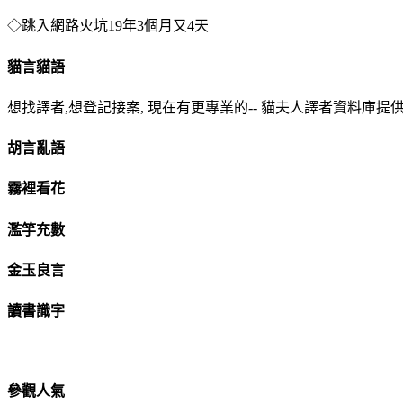
◇跳入網路火坑
19年3個月又4天
貓言貓語
想找譯者,想登記接案, 現在有更專業的-- 貓夫人譯者資料庫提供服務 http://tra
胡言亂語
霧裡看花
濫竽充數
金玉良言
讀書識字
參觀人氣