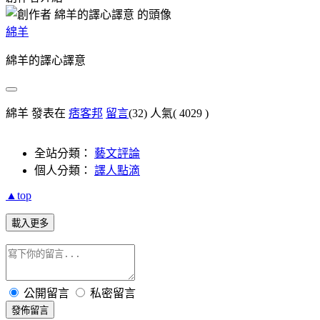
綿羊
綿羊的譯心譯意
綿羊 發表在
痞客邦
留言
(32)
人氣(
4029
)
全站分類：
藝文評論
個人分類：
譯人點滴
▲top
載入更多
公開留言
私密留言
發佈留言