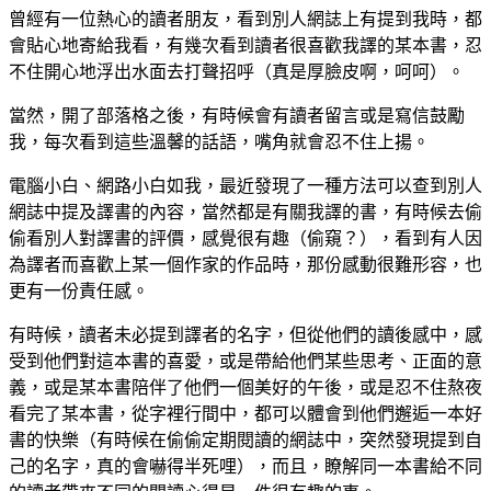
曾經有一位熱心的讀者朋友，看到別人網誌上有提到我時，都
會貼心地寄給我看，有幾次看到讀者很喜歡我譯的某本書，忍
不住開心地浮出水面去打聲招呼（真是厚臉皮啊，呵呵）。
當然，開了部落格之後，有時候會有讀者留言或是寫信鼓勵
我，每次看到這些溫馨的話語，嘴角就會忍不住上揚。
電腦小白、網路小白如我，最近發現了一種方法可以查到別人
網誌中提及譯書的內容，當然都是有關我譯的書，有時候去偷
偷看別人對譯書的評價，感覺很有趣（偷窺？），看到有人因
為譯者而喜歡上某一個作家的作品時，那份感動很難形容，也
更有一份責任感。
有時候，讀者未必提到譯者的名字，但從他們的讀後感中，感
受到他們對這本書的喜愛，或是帶給他們某些思考、正面的意
義，或是某本書陪伴了他們一個美好的午後，或是忍不住熬夜
看完了某本書，從字裡行間中，都可以體會到他們邂逅一本好
書的快樂（有時候在偷偷定期閱讀的網誌中，突然發現提到自
己的名字，真的會嚇得半死哩），而且，瞭解同一本書給不同