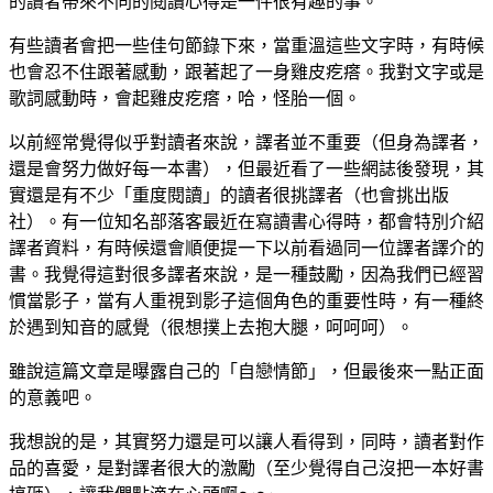
的讀者帶來不同的閱讀心得是一件很有趣的事。
有些讀者會把一些佳句節錄下來，當重溫這些文字時，有時候
也會忍不住跟著感動，跟著起了一身雞皮疙瘩。我對文字或是
歌詞感動時，會起雞皮疙瘩，哈，怪胎一個。
以前經常覺得似乎對讀者來說，譯者並不重要（但身為譯者，
還是會努力做好每一本書），但最近看了一些網誌後發現，其
實還是有不少「重度閱讀」的讀者很挑譯者（也會挑出版
社）。有一位知名部落客最近在寫讀書心得時，都會特別介紹
譯者資料，有時候還會順便提一下以前看過同一位譯者譯介的
書。我覺得這對很多譯者來說，是一種鼓勵，因為我們已經習
慣當影子，當有人重視到影子這個角色的重要性時，有一種終
於遇到知音的感覺（很想撲上去抱大腿，呵呵呵）。
雖說這篇文章是曝露自己的「自戀情節」，但最後來一點正面
的意義吧。
我想說的是，其實努力還是可以讓人看得到，同時，讀者對作
品的喜愛，是對譯者很大的激勵（至少覺得自己沒把一本好書