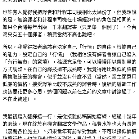
也許有人覺得我把譯者和計程車司機相比太過份了，但我想說
的是，無論譯者和計程車司機在市場經濟中的角色是相同的。
如果全台灣每年出版一千本翻譯書（只是舉一個例子），全台
灣只有五十個譯者，稿費當然不高也難吧。
所以，我覺得譯者應該有決定自己「行情」的自由。根據自己
的能力，設定自己的「行情」（我相信沒有譯者會讓自己陷入
「有行無市」的窘境），稿源充足後，可以慢慢用以價制量的
方式調整。在自己的譯技還不成熟時，我覺得用比較低的譯稿
費換取練筆的機會，似乎並沒有什麼不妥（當然，業主願意用
低廉的價格，接受譯筆比較不成熟的譯者時，後續的編輯工作
應該要花更多心思，這個問題以前在之前的文章中討論過了，
不在此贅述）。
我最初踏入翻譯這一行，是從接雜誌稿開始磨練，經過十幾年
的磨練，現在終於有機會翻譯文學作品，稿費水準也大有長進
（感謝各位施主）。如果當年有前輩對我說，不可以接低價稿
破壞行情，也許我永遠接不到稿，早就投入其他行業了吧。