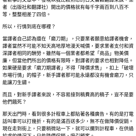
者（出版社和翻譯社）開出的價格就有每千字兩百到八百不
等，整整相差了四倍。
所以，行情到底在哪裡？
當譯者自己認為還在「磨刀期」，只要業者願意給譯者機會，
譯者當然不可能不知天高地厚地漫天喊價，要求業者支付和資
深譯者相同的酬勞。雖然每一個業者都希望「商品」物美價
廉，但當他們所出的價格有限時，對譯者的要求也相對降低。
如果硬是要求「磨刀期譯者」不得「降價求售」，扣上「破壞
市場行情」的帽子，新手譯者那可能永遠都沒有機會磨刀，只
能讓刀生鏽。
而且，對新手譯者來說，不容易接到稿費高的稿子，豈不是要
他們餓死？
那天出門時，看到很多計程車上都貼著各種廣告。有的是打電
話叫車可以打幾折，有的是滿百送多少，無不在做降價促銷。
現在走到街上，只要稍微站一下，就可以攔到計程車，在供過
於求的情況下，只能降價促銷，吸引顧客。