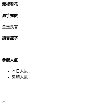
霧裡看花
濫竽充數
金玉良言
讀書識字
參觀人氣
本日人氣：
累積人氣：
⚠️