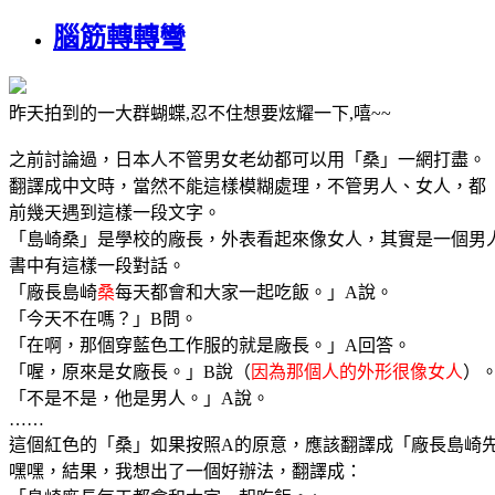
腦筋轉轉彎
昨天拍到的一大群蝴蝶,忍不住想要炫耀一下,嘻~~
之前討論過，日本人不管男女老幼都可以用「桑」一網打盡。
翻譯成中文時，當然不能這樣模糊處理，不管男人、女人，都
前幾天遇到這樣一段文字。
「島崎桑」是學校的廠長，外表看起來像女人，其實是一個男
書中有這樣一段對話。
「廠長島崎
桑
每天都會和大家一起吃飯。」A說。
「今天不在嗎？」B問。
「在啊，那個穿藍色工作服的就是廠長。」A回答。
「喔，原來是女廠長。」B說（
因為那個人的外形很像女人
）
「不是不是，他是男人。」A說。
……
這個紅色的「桑」如果按照A的原意，應該翻譯成「廠長島崎
嘿嘿，結果，我想出了一個好辦法，翻譯成：