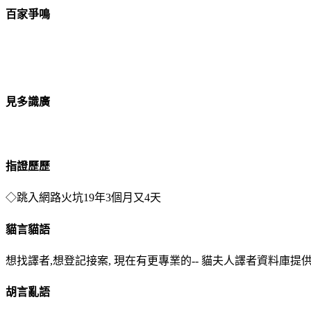
百家爭鳴
見多識廣
指證歷歷
◇跳入網路火坑
19年3個月又4天
貓言貓語
想找譯者,想登記接案, 現在有更專業的-- 貓夫人譯者資料庫提供服務 http://tra
胡言亂語