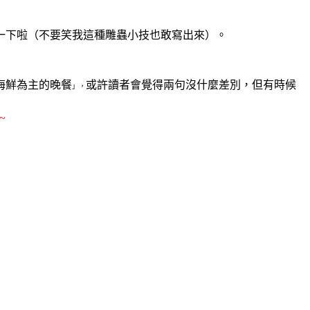
一下啦（不要笑我這種雕蟲小技也敢寫出來）。
海鮮為主的晚餐
或許讀者會覺得兩句沒什麼差別，但有時候
」，
~