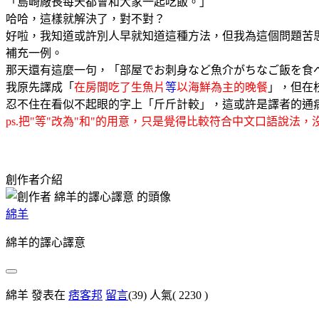
「島崎廠長每天都會和大家一起吃飯。」
哈哈，這樣就解決了，對不對？
好啦，我知道或許別人早就知道這種方法，但我為這個問題苦
補充一例。
那天還有這麼一句，「部屋でお刺身など魚介がちなご飯を食
我原先譯成「
在房間吃了生魚片
等
以海鮮為主的晚餐
」，但在
忍不住在看似不起眼的字上「斤斤計較」，這或許是譯者的通
ps.把"等"改為"和"的用意，只是覺得比較符合中文口語說
創作者介紹
綿羊
綿羊的譯心譯意
綿羊 發表在
痞客邦
留言
(39)
人氣(
2230
)