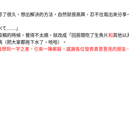
思了很久，想出解決的方法，自然就很高興，忍不住寫出來分享
べて……」
校稿的時候，覺得不太順，就改成「回房間吃了生魚片
和
其他以
病（把大家都拖下水了，哈哈）。
法，沒想到一字之差，引來一陣廝殺，感謝各位發表善意意見的朋友~