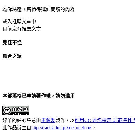
為你精選 3 篇值得延伸閱讀的內容
載入推薦文章中...
目前沒有推薦文章
見怪不怪
烏合之眾
本部落格已申請著作權，請勿濫用
綿羊的譯心譯意
由
王蘊潔
製作，以
創用CC 姓名標示-非商業性-
此作品衍生自
http://translation.pixnet.net/blog
。