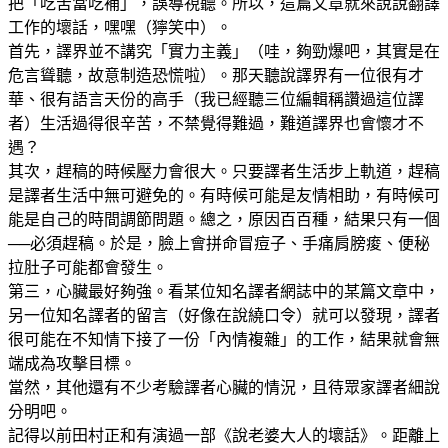
把「吃苦當吃補」，誤導視聽。所以，這篇文章就來說說翻譯
工作的壞話，嘿嘿（獰笑中）。
首先，譯界並不講究「實力主義」（哇，夠勁爆吧，其實是在
危言聳聽，故意制造恐慌啦）。那天聽說譯界有一位很有才
華、很有語言天份的高手（我已經聽三位編輯稱讚過這位譯
者）生活過得很辛苦，不禁覺得難過，難道譯界也會懷才不
遇？
其次，趕稿的時候壓力會很大。只要譯者生活步上軌道，趕稿
是譯者生活中無可避免的。有時候可能是友情相助，有時候可
能是自己的時間調節問題。總之，原因百百種，結果只有一個
──必須趕稿。於是，臉上會拼命冒痘子、手痛肩膀痠、便秘
拉肚子可能都會發生。
第三，心臟最好夠強。看某位知名譯者網誌中的某篇文章中，
另一位知名譯者的留言（好像在說繞口令）就可以發現，譯者
很可能在不知情下接了一份「內情複雜」的工作，結果就會無
端成為攻擊目標。
當然，其他還有不少考驗譯者心臟的情況，且待眾家譯者細說
分明吧。
記得以前田村正和有演過一部《說老婆大人的壞話》。距離上