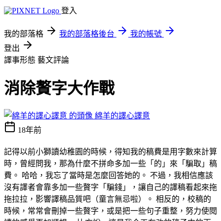
登入
我的部落格
我的部落格後台
我的帳號
登出
譯事形態
藝文評論
消除贅字大作戰
綿羊的譯心譯意
18年前
記得以前小獅讀幼稚園的時候，得知我的稿費是用字數來計算
時，曾經問我，那為什麼不拼命多加一些「的」來「騙取」稿
費。 哈哈，我忘了當時是怎麼回答她的。 不過，我相信應該
沒有譯者會靠多加一些贅字「騙錢」，讓自己的譯稿看起來拖
拖拉拉，影響譯稿品質吧（童言無忌啦）。 相反的，校稿的
時候，常常會刪掉一些贅字，或是把一些句子重整，努力使閱