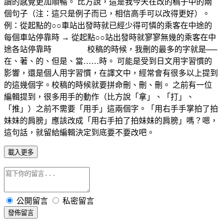
讀的感覺更加順暢。 比方說，這是我今天在改的稿子中的兩
個句子（注：這只是例子而已，相信高手可以改得更好）。
例：從起點的○○車站出發時就已經少得可憐的乘客在中途的
每個車站停靠時 → 從起點○○站出發時就寥寥無幾的乘客在中
途各站停靠時 校稿的時候，我刪的最多的字就是──
在、著、的、但是、當……時。 可能是受到日文用字習慣的
影響，還是個人用字習慣，在譯文中，經常會有很多以上提到
的這幾個字。校稿的時候就要拼命刪、刪、刪。 之前有一位
編輯提到，很多用手的動作（比方說「拿」、「打」、
「推」）之前不需要「用手」這兩個字。「用右手手掌拍了拍
妹妹的肩膀」應該改成「用右手拍了拍妹妹的肩膀」嗎？嗯，
這句話，就留給編輯決定到底要不要改吧。
載入更多
公開留言
私密留言
發佈留言